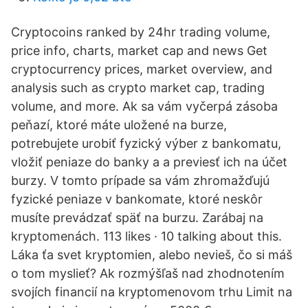
Cryptocoins ranked by 24hr trading volume,
price info, charts, market cap and news Get
cryptocurrency prices, market overview, and
analysis such as crypto market cap, trading
volume, and more. Ak sa vám vyčerpá zásoba
peňazí, ktoré máte uložené na burze,
potrebujete urobiť fyzický výber z bankomatu,
vložiť peniaze do banky a a previesť ich na účet
burzy. V tomto prípade sa vám zhromažďujú
fyzické peniaze v bankomate, ktoré neskôr
musíte prevádzať späť na burzu. Zarábaj na
kryptomenách. 113 likes · 10 talking about this.
Láka ťa svet kryptomien, alebo nevieš, čo si máš
o tom myslieť? Ak rozmýšľaš nad zhodnotením
svojích financií na kryptomenovom trhu Limit na