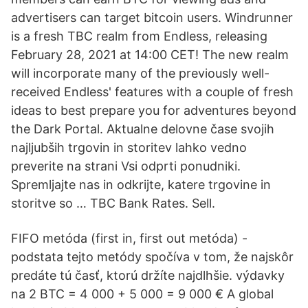
advertisers can target bitcoin users. Windrunner
is a fresh TBC realm from Endless, releasing
February 28, 2021 at 14:00 CET! The new realm
will incorporate many of the previously well-
received Endless' features with a couple of fresh
ideas to best prepare you for adventures beyond
the Dark Portal. Aktualne delovne čase svojih
najljubših trgovin in storitev lahko vedno
preverite na strani Vsi odprti ponudniki.
Spremljajte nas in odkrijte, katere trgovine in
storitve so … TBC Bank Rates. Sell.
FIFO metóda (first in, first out metóda) -
podstata tejto metódy spočíva v tom, že najskôr
predáte tú časť, ktorú držíte najdlhšie. výdavky
na 2 BTC = 4 000 + 5 000 = 9 000 € A global