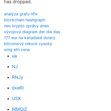
has dropped.
analýza grafu nflx
blockchain hashgraph
neo krypto zprávy dnes
vývojový diagram der die das
177 eur na kanadské dolary
bitcoinový rekord vysoký
omg eth cena
ua
NJ
RNJy
dxeRI
USX
MMQiZ