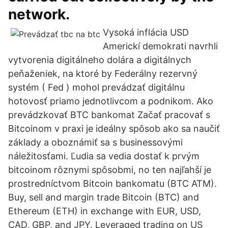
network.
Vysoká inflácia USD
Americkí demokrati navrhli
vytvorenia digitálneho dolára a digitálnych
peňaženiek, na ktoré by Federálny rezervný
systém ( Fed ) mohol prevádzať digitálnu
hotovosť priamo jednotlivcom a podnikom. Ako
prevádzkovať BTC bankomat Začať pracovať s
Bitcoinom v praxi je ideálny spôsob ako sa naučiť
základy a oboznámiť sa s businessovými
náležitosťami. Ľudia sa vedia dostať k prvým
bitcoinom rôznymi spôsobmi, no ten najľahší je
prostredníctvom Bitcoin bankomatu (BTC ATM).
Buy, sell and margin trade Bitcoin (BTC) and
Ethereum (ETH) in exchange with EUR, USD,
CAD, GBP, and JPY. Leveraged trading on US