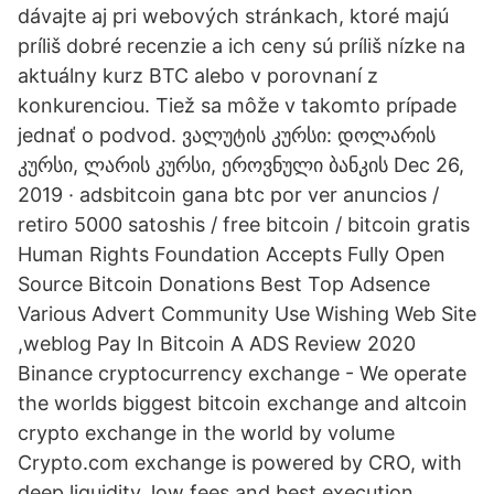
dávajte aj pri webových stránkach, ktoré majú
príliš dobré recenzie a ich ceny sú príliš nízke na
aktuálny kurz BTC alebo v porovnaní z
konkurenciou. Tiež sa môže v takomto prípade
jednať o podvod. ვალუტის კურსი: დოლარის
კურსი, ლარის კურსი, ეროვნული ბანკის Dec 26,
2019 · adsbitcoin gana btc por ver anuncios /
retiro 5000 satoshis / free bitcoin / bitcoin gratis
Human Rights Foundation Accepts Fully Open
Source Bitcoin Donations Best Top Adsence
Various Advert Community Use Wishing Web Site
,weblog Pay In Bitcoin A ADS Review 2020
Binance cryptocurrency exchange - We operate
the worlds biggest bitcoin exchange and altcoin
crypto exchange in the world by volume
Crypto.com exchange is powered by CRO, with
deep liquidity, low fees and best execution